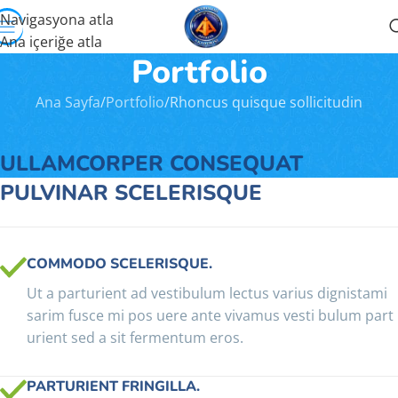
Navigasyona atla
Ana içeriğe atla
Portfolio
Ana Sayfa
Portfolio
Rhoncus quisque sollicitudin
ULLAMCORPER CONSEQUAT
PULVINAR SCELERISQUE
COMMODO SCELERISQUE.
Ut a parturient ad vestibulum lectus varius dignistami
sarim fusce mi pos uere ante vivamus vesti bulum part
urient sed a sit fermentum eros.
PARTURIENT FRINGILLA.