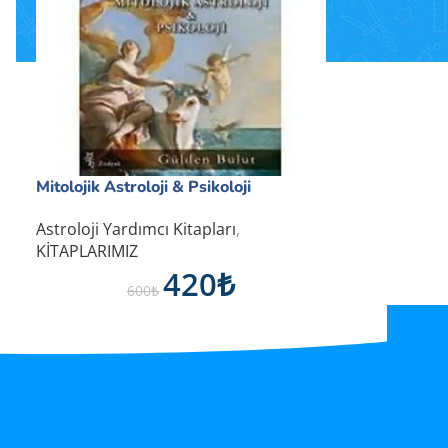
Mitolojik Astroloji & Psikoloji
Satın Al
Astroloji Yardımcı Kitapları
,
KİTAPLARIMIZ
420
₺
600
₺