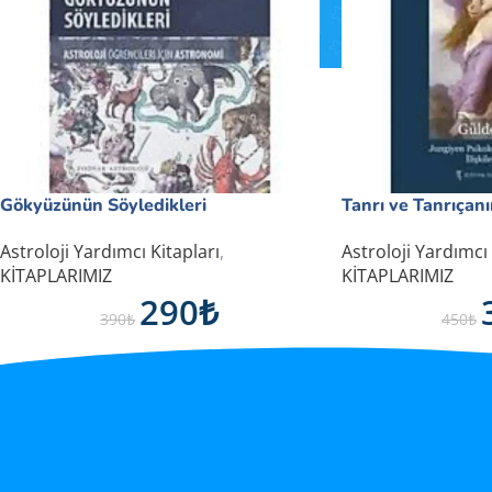
Gökyüzünün Söyledikleri
Tanrı ve Tanrıçanı
TÜM KITAPLARIMIZ
Astroloji Yardımcı Kitapları
,
Astroloji Yardımcı 
Astroloji Eğitimi Serisi
KİTAPLARIMIZ
KİTAPLARIMIZ
290
₺
Astroloji Yardımcı Kitapları
390
₺
450
₺
Almanak Serisi
YENI
En Yeni Kitaplar