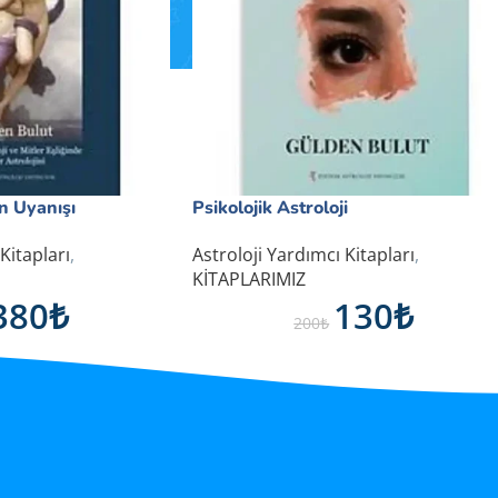
n Uyanışı
Psikolojik Astroloji
Satın Al
Kitapları
,
Astroloji Yardımcı Kitapları
,
KİTAPLARIMIZ
380
₺
130
₺
200
₺