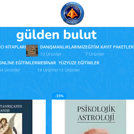
gülden bulut
CI KITAPLARI
DANIŞMANLIKLARIMIZ
EĞITIM KAYIT PAKETLER
13 Ürünler
7 Ürünler
ONLINE EĞITIMLER
WEBINAR
YÜZYÜZE EĞITIMLER
34 Ürünler
14 Ürünler
13 Ürünler
Göster
9
12
18
-35%