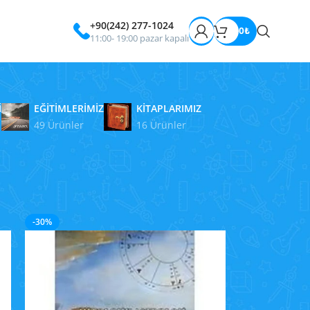
+90(242) 277-1024
0
₺
11:00- 19:00 pazar kapalı
I
EĞİTİMLERİMİZ
KİTAPLARIMIZ
49 Ürünler
16 Ürünler
24
-30%