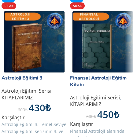
SICAK
SICAK
Astroloji Eğitimi 3
Finansal Astroloji Eğitim
Kitabı
Astroloji Eğitimi Serisi
,
KİTAPLARIMIZ
Astroloji Eğitimi Serisi
,
430
₺
KİTAPLARIMIZ
600
₺
450
₺
600
₺
Karşılaştır
Karşılaştır
Astroloji Eğitimi 3, Temel Seviye
Finansal Astroloji alanında
Astroloji Eğitimi serisinin 3. ve