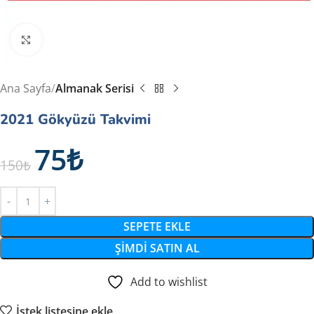
Büyütmek için tıklayın
Ana Sayfa
Almanak Serisi
2021 Gökyüzü Takvimi
75
₺
150
₺
SEPETE EKLE
ŞIMDI SATIN AL
Add to wishlist
İstek listesine ekle