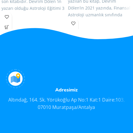
yazılan bu kitap, Devrim
son kitabıdır. Devrim Dölen ‘in
Dölen’in 2021 yazında, Finansal
yazarı olduğu Astroloji Eğitimi 3
Astroloji uzmanlık sınıfında
verdiği derslerin, bir sınıfa ait
özetidir.
Adresimiz
Altındağ, 164. Sk. Yörükoğlu Ap No:1 Kat:1 Daire:103,
07010 Muratpaşa/Antalya