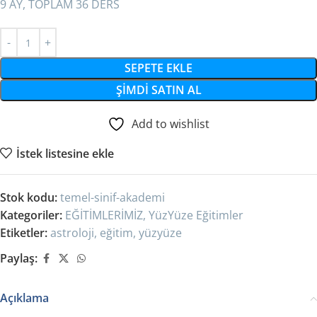
9 AY, TOPLAM 36 DERS
SEPETE EKLE
ŞIMDI SATIN AL
Add to wishlist
İstek listesine ekle
Stok kodu:
temel-sinif-akademi
Kategoriler:
EĞİTİMLERİMİZ
,
YüzYüze Eğitimler
Etiketler:
astroloji
,
eğitim
,
yüzyüze
Paylaş:
Açıklama