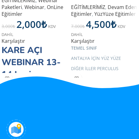
EĞİTİMLERİMİZ
,
Webinar
Paketleri
,
Webinar
,
OnLine
EĞİTİMLERİMİZ
,
Devam Eden
Eğitimler
Eğitimler
,
YüzYüze Eğitimler
2,000
₺
4,500
₺
3,000
₺
7,000
₺
KDV
KDV
DAHİL
DAHİL
Karşılaştır
Karşılaştır
KARE AÇI
TEMEL SINIF
ANTALYA İÇİN YÜZ YÜZE
WEBINAR 13-
DİĞER İLLER PERCULUS
14 haziran
ÜZERİNDEN ONLINE OLARAK 36
HAFTALIK EĞİTİM BAŞLIYOR
.
2026
** 1 AYLIK FİYATTIR** 9 AYLIK
tarihlerinde
TOPLU ÖDEME İNDİRİMLİ FİYAT
İÇİN 9 ADET SEÇİNİZ
9 AY,
yapılan
TOPLAM 36 DERS
eğitimin kayıt
paketidir