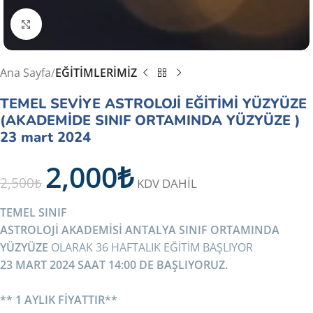
Büyütmek için tıklayın
Ana Sayfa
EĞİTİMLERİMİZ
TEMEL SEVİYE ASTROLOJİ EĞİTİMİ YÜZYÜZE
(AKADEMİDE SINIF ORTAMINDA YÜZYÜZE )
23 mart 2024
2,000
₺
2,500
₺
KDV DAHİL
TEMEL SINIF
ASTROLOJİ AKADEMİSİ ANTALYA SINIF ORTAMINDA
YÜZYÜZE
OLARAK 36 HAFTALIK EĞİTİM BAŞLIYOR
23 MART 2024 SAAT 14:00 DE BAŞLIYORUZ.
** 1 AYLIK FİYATTIR**