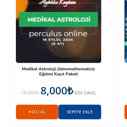
Medikal Astroloji (Iatromathematics)
Eğitimi Kayıt Paketi
8,000
₺
18,000
₺
KDV DAHİL
HIZLI AL
SEPETE EKLE