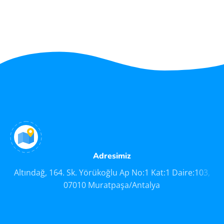
Adresimiz
Altındağ, 164. Sk. Yörükoğlu Ap No:1 Kat:1 Daire:103,
07010 Muratpaşa/Antalya