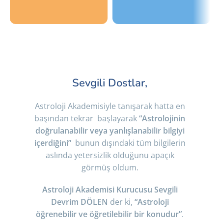
Online
Sınıf
Eğitimler
Ortamında
Antalya da yerleşik
Yüz Yüze astroloji
Sevgili Dostlar,
olmayanlar için
eğitimleri ve
online eğitimler ve
atölyeler, sizlerin de
webinarlar perculus
aktif olarak derslere
Astroloji Akademisiyle tanışarak hatta en
üzerinden sizlerle.
sorularla
başından tekrar başlayarak
“Astrolojinin
katılabileceğiniz,
doğ
rulanabilir veya yanlışlanabilir bilgiyi
öğrenirken
içerdiğini”
bunun dışındaki tüm bilgilerin
eğleneceğiniz sınıf
aslında yetersizlik olduğunu apaçık
ortamında
görmüş oldum.
Astroloji Akademisi Kurucusu Sevgili
Devrim DÖLEN
der ki,
“A
stroloji
öğrenebilir ve öğretilebilir bir konudur”
.