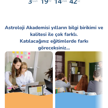
3
19
14
41
Gün
Hr
Dak
Sc
Astroloji Akademisi yılların bilgi birikimi ve
kalitesi ile çok farklı.
Katılacağınız eğitimlerde farkı
göreceksiniz...