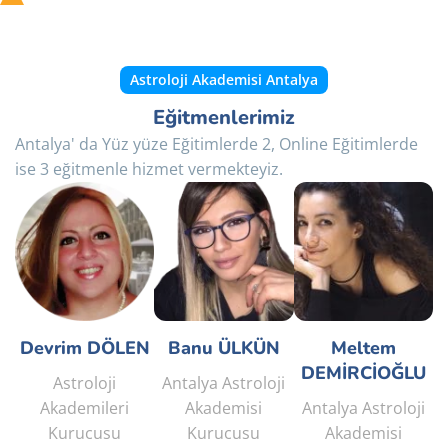
Astroloji Akademisi Antalya
Eğitmenlerimiz
Antalya' da Yüz yüze Eğitimlerde 2, Online Eğitimlerde
ise 3 eğitmenle hizmet vermekteyiz.
Devrim DÖLEN
Banu ÜLKÜN
Meltem
DEMİRCİOĞLU
Astroloji
Antalya Astroloji
Akademileri
Akademisi
Antalya Astroloji
Kurucusu
Kurucusu
Akademisi