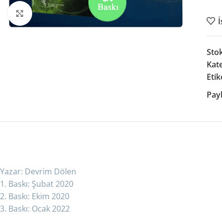
Büyütmek için tıklayın
İ
Sto
Kate
Etik
Payl
TÜM KITAPLARIMIZ
Astroloji Eğitimi Serisi
Astroloji Yardımcı Kitapları
Almanak Serisi
YENI
Yazar: Devrim Dölen
En Yeni Kitaplar
1. Baskı: Şubat 2020
2. Baskı: Ekim 2020
3. Baskı: Ocak 2022