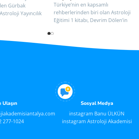
Türkiye’nin en kapsamlı
len Gürbak
rehberlerinden biri olan Astroloji
Astroloji Yayıncılık
Eğitimi 1 kitabı, Devrim Dölen’in
ikan Bristol Kapak
yıllara dayanan ders notlarını ve
amur 3.
akademik birikimini bir
e Ulaşın
Sosyal Medya
ojiakademisiantalya.com
instagram Banu ÜLKÜN
2 277-1024
instagram Astroloji Akademisi