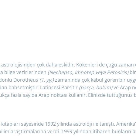
2026 2027 2028
Bu kitap; 2026, 2027 ve 2028 yılında gerçekleşecek
tüm astrolojik ve astronomik olayların tümünün, gün
astrolojisinden çok daha eskidir. Kökenleri de çoğu zaman o
gün ve saat saat eksiksiz bir şekilde, yorumlarla
eya bilge vezirlerinden
(Nechepso, Imhotep veya Petosiris)
bir
verildiği bir almanak / takvim.
idonlu Dorotheus
(1. yy.)
zamanında çok kabul gören bir uygul
an bahsetmiştir. Latincesi Pars’tır
(parça, bölüm)
ve Arap no
ldukça fazla sayıda Arap noktası kullanır. Elinizde tuttuğunuz
pları sayesinde 1992 yılında astroloji ile tanıştı. Amerika’d
 ve bilim araştırmalarına verdi. 1999 yılından itibaren bunların 