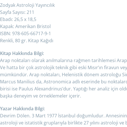
Zodyak Astroloji Yayıncılık
Sayfa Sayısı: 211
Ebadı: 26,5 x 18,5
Kapak: Amerikan Bristol
ISBN: 978-605-66717-9-1
Renkli, 80 gr. Kitap Kağıdı
Kitap Hakkında Bilgi:
Arap noktaları olarak anılmalarına rağmen tarihlemesi Arap 
Ve hatta bir çok astrolojik teknik gibi eski Mısır’ın firavun v
mümkündür. Arap noktaları, Helenistik dönem astroloğu S
Marcus Manilius da, Astronomica adlı eserinde bu noktalard
birisi ise Paulus Alexandrinus’dur. Yaptığı her analiz için o
başka deneyim ve örneklemeler içerir.
Yazar Hakkında Bilgi:
Devrim Dölen. 3 Mart 1977 İstanbul doğumludur. Annesinin kita
astroloji ve istatistik gruplarıyla birlikte 27 yılını astroloji