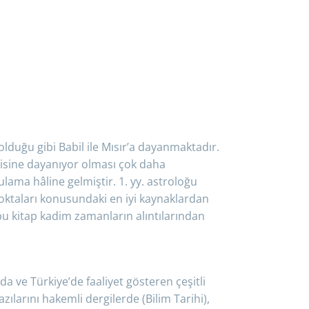
ASTROLOJİ EĞİTİM SERİSİ 1
Astroloji eğitimi serilerinin ilk kitabı. Eğitim
müfredatımızın en önemli başlangıç konularını
lduğu gibi Babil ile Mısır’a dayanmaktadır.
içeren çok değerli bir eser.
isine dayanıyor olması çok daha
ama hâline gelmiştir. 1. yy. astroloğu
ktaları konusundaki en iyi kaynaklardan
 bu kitap kadim zamanların alıntılarından
a ve Türkiye’de faaliyet gösteren çeşitli
bazılarını hakemli dergilerde (Bilim Tarihi),