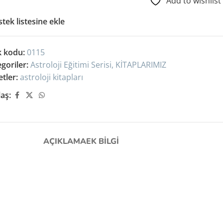
Add to wishlist
stek listesine ekle
k kodu:
0115
goriler:
Astroloji Eğitimi Serisi
,
KİTAPLARIMIZ
etler:
astroloji kitapları
aş:
Satın Al
AÇIKLAMA
EK BILGI