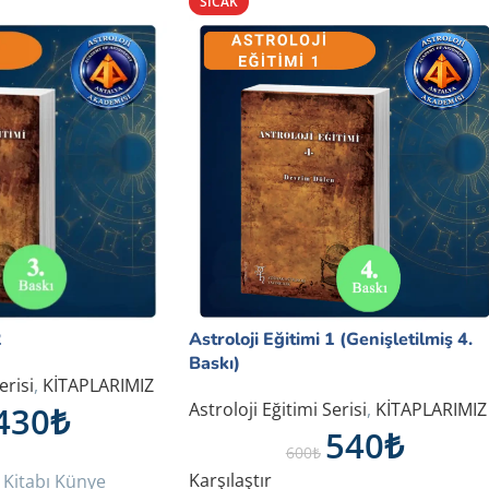
SICAK
2
Astroloji Eğitimi 1 (Genişletilmiş 4.
Baskı)
erisi
,
KİTAPLARIMIZ
430
₺
Astroloji Eğitimi Serisi
,
KİTAPLARIMIZ
540
₺
600
₺
Karşılaştır
2 Kitabı Künye