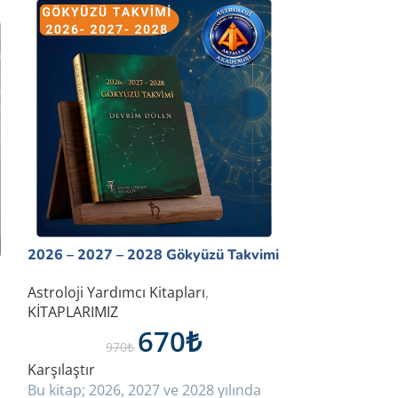
SICAK
2026 – 2027 – 2028 Gökyüzü Takvimi
Katmanlı Mesk
Astroloji Yardımcı Kitapları
,
KİTAPLARIMIZ
Astroloji Yardı
670
₺
KİTAPLARIMIZ
970
₺
Karşılaştır
29
Bu kitap; 2026, 2027 ve 2028 yılında
Karşılaştır