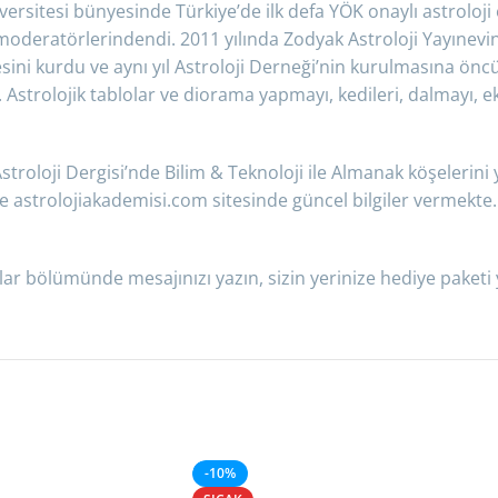
iversitesi bünyesinde Türkiye’de ilk defa YÖK onaylı astroloji 
 moderatörlerindendi. 2011 yılında Zodyak Astroloji Yayınevin
sini kurdu ve aynı yıl Astroloji Derneği’nin kurulmasına öncül
 Astrolojik tablolar ve diorama yapmayı, kedileri, dalmayı, ek
roloji Dergisi’nde Bilim & Teknoloji ile Almanak köşelerini 
ve astrolojiakademisi.com sitesinde güncel bilgiler vermekte
lar bölümünde mesajınızı yazın, sizin yerinize hediye paket
-10%