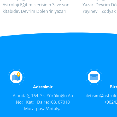
Astroloji Eğitimi serisinin 3. ve son
Yazar: Devrim Dö
kitabıdır. Devrim Dölen ‘in yazarı
Yayınevi : Zodyak 
olduğu Astroloji Eğitimi 3
Cilt Bilgisi: Amer
Kağıt Bilgisi: 2. H
Adresimiz
Biz
Altındağ, 164. Sk. Yörükoğlu Ap
iletisim@astrol
No:1 Kat:1 Daire:103, 07010
+9024
Muratpaşa/Antalya