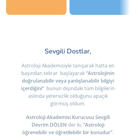
Online
Sınıf
Eğitimler
Ortamında
Antalya da yerleşik
Yüz Yüze astroloji
Sevgili Dostlar,
olmayanlar için
eğitimleri ve
online eğitimler ve
atölyeler, sizlerin de
webinarlar perculus
aktif olarak derslere
Astroloji Akademisiyle tanışarak hatta en
üzerinden sizlerle.
sorularla
başından tekrar başlayarak
“Astrolojinin
katılabileceğiniz,
doğ
rulanabilir veya yanlışlanabilir bilgiyi
öğrenirken
içerdiğini”
bunun dışındaki tüm bilgilerin
eğleneceğiniz sınıf
aslında yetersizlik olduğunu apaçık
ortamında
görmüş oldum.
Astroloji Akademisi Kurucusu Sevgili
Devrim DÖLEN
der ki,
“A
stroloji
öğrenebilir ve öğretilebilir bir konudur”
.