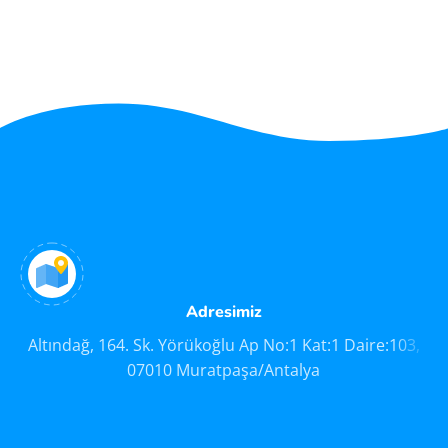
Adresimiz
Altındağ, 164. Sk. Yörükoğlu Ap No:1 Kat:1 Daire:103,
07010 Muratpaşa/Antalya