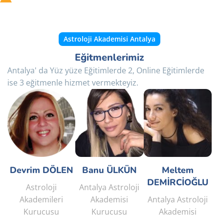
Astroloji Akademisi Antalya
Eğitmenlerimiz
Antalya' da Yüz yüze Eğitimlerde 2, Online Eğitimlerde
ise 3 eğitmenle hizmet vermekteyiz.
Devrim DÖLEN
Banu ÜLKÜN
Meltem
DEMİRCİOĞLU
Astroloji
Antalya Astroloji
Akademileri
Akademisi
Antalya Astroloji
Kurucusu
Kurucusu
Akademisi