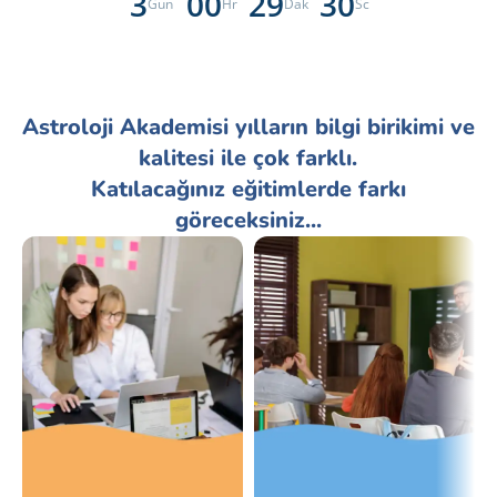
3
00
29
29
Gün
Hr
Dak
Sc
Astroloji Akademisi yılların bilgi birikimi ve
kalitesi ile çok farklı.
Katılacağınız eğitimlerde farkı
göreceksiniz...