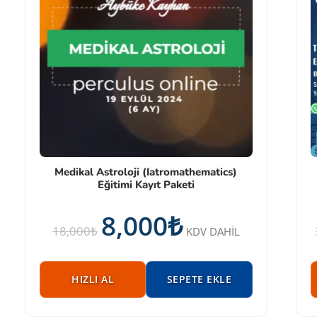
Medikal Astroloji (Iatromathematics)
Eğitimi Kayıt Paketi
8,000
₺
18,000
₺
KDV DAHİL
HIZLI AL
SEPETE EKLE