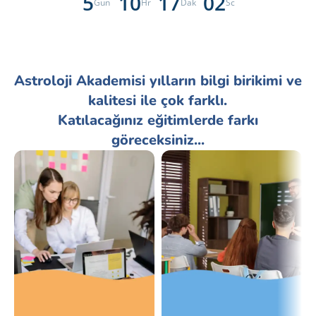
5
10
17
01
Gün
Hr
Dak
Sc
Astroloji Akademisi yılların bilgi birikimi ve
kalitesi ile çok farklı.
Katılacağınız eğitimlerde farkı
göreceksiniz...