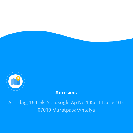
Adresimiz
Altındağ, 164. Sk. Yörükoğlu Ap No:1 Kat:1 Daire:103,
07010 Muratpaşa/Antalya