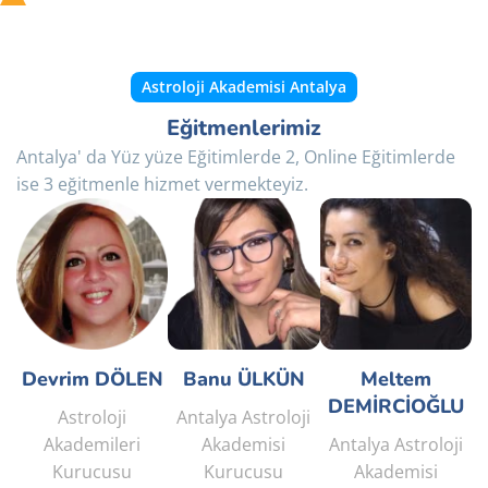
Astroloji Akademisi Antalya
Eğitmenlerimiz
Antalya' da Yüz yüze Eğitimlerde 2, Online Eğitimlerde
ise 3 eğitmenle hizmet vermekteyiz.
Devrim DÖLEN
Banu ÜLKÜN
Meltem
DEMİRCİOĞLU
Astroloji
Antalya Astroloji
Akademileri
Akademisi
Antalya Astroloji
Kurucusu
Kurucusu
Akademisi