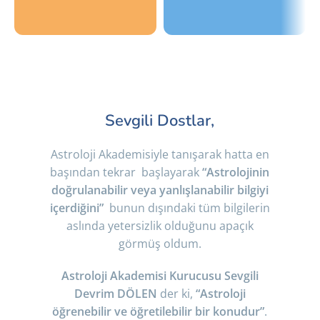
Online
Sınıf
Eğitimler
Ortamında
Antalya da yerleşik
Yüz Yüze astroloji
Sevgili Dostlar,
olmayanlar için
eğitimleri ve
online eğitimler ve
atölyeler, sizlerin de
webinarlar perculus
aktif olarak derslere
Astroloji Akademisiyle tanışarak hatta en
üzerinden sizlerle.
sorularla
başından tekrar başlayarak
“Astrolojinin
katılabileceğiniz,
doğ
rulanabilir veya yanlışlanabilir bilgiyi
öğrenirken
içerdiğini”
bunun dışındaki tüm bilgilerin
eğleneceğiniz sınıf
aslında yetersizlik olduğunu apaçık
ortamında
görmüş oldum.
Astroloji Akademisi Kurucusu Sevgili
Devrim DÖLEN
der ki,
“A
stroloji
öğrenebilir ve öğretilebilir bir konudur”
.