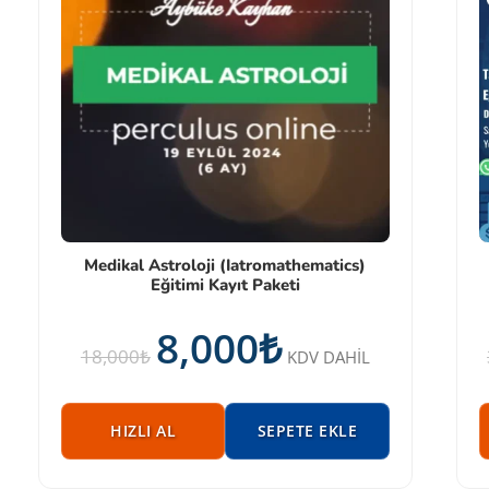
Medikal Astroloji (Iatromathematics)
Eğitimi Kayıt Paketi
8,000
₺
18,000
₺
KDV DAHİL
HIZLI AL
SEPETE EKLE